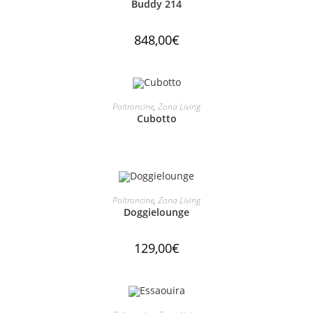
Buddy 214
848,00
€
LEGGI TUTTO
Poltroncine
,
Zona Living
Cubotto
AGGIUNGI AL CARRELLO
Poltroncine
,
Zona Living
Doggielounge
129,00
€
AGGIUNGI AL CARRELLO