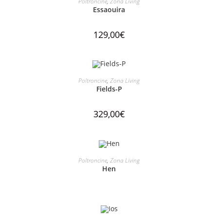
Poltroncine
,
Zona Living
Essaouira
129,00
€
AGGIUNGI AL CARRELLO
Poltroncine
,
Zona Living
Fields-P
329,00
€
LEGGI TUTTO
Poltroncine
,
Zona Living
Hen