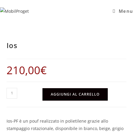
Salta
al
Menu
contenuto
Ios
210,00
€
Ios
AGGIUNGI AL CARRELLO
quantità
Ios-PF è un pouf realizzato in polietilene grazie allo
stampaggio rotazionale, disponibile in bianco, beige, grigio