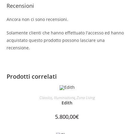
Recensioni
Ancora non ci sono recensioni.
Solamente clienti che hanno effettuato l'accesso ed hanno
acquistato questo prodotto possono lasciare una
recensione.
Prodotti correlati
AGGIUNGI AL CARRELLO
Classico
,
Illuminazione
,
Zona Living
Edith
5.800,00
€