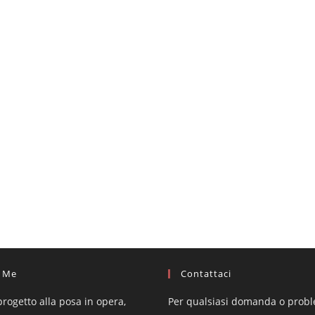
 Me
Contattaci
progetto alla posa in opera,
Per qualsiasi domanda o prob