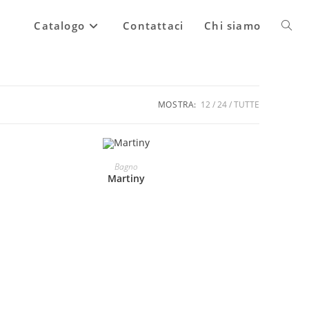
Attiva
Catalogo
Contattaci
Chi siamo
la
MOSTRA:
12
24
TUTTE
ricerc
LEGGI TUTTO
Bagno
sul
Martiny
sito
web