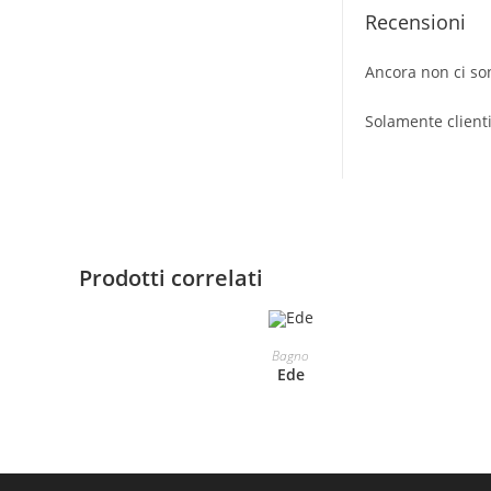
Recensioni
Ancora non ci so
Solamente client
Prodotti correlati
LEGGI TUTTO
Bagno
Ede