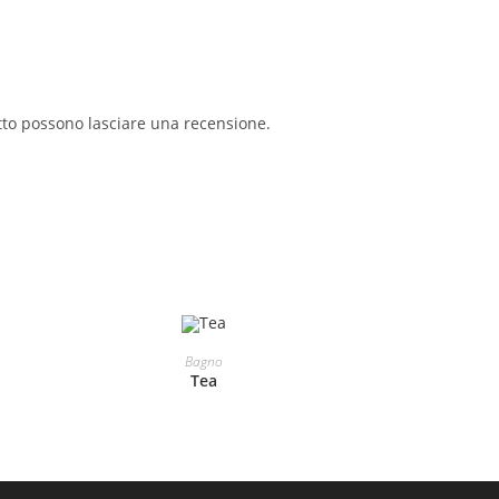
tto possono lasciare una recensione.
LEGGI TUTTO
Bagno
Tea