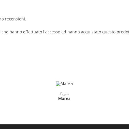
no recensioni.
i che hanno effettuato l'accesso ed hanno acquistato questo prodo
LEGGI TUTTO
Bagno
Marea