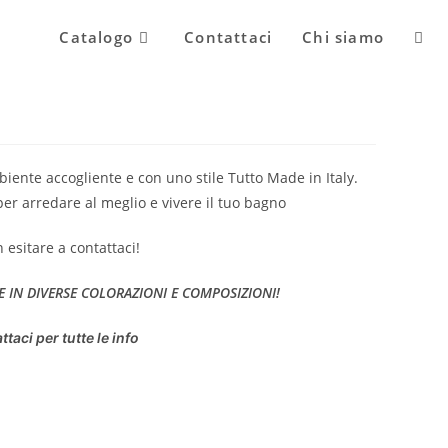
Attiv
Catalogo
Contattaci
Chi siamo
la
iente accogliente e con uno stile Tutto Made in Italy.
ricer
per arredare al meglio e vivere il tuo bagno
n esitare a contattaci!
sul
E IN DIVERSE COLORAZIONI E COMPOSIZIONI!
sito
ttaci per tutte le info
web