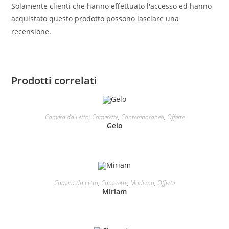
Solamente clienti che hanno effettuato l'accesso ed hanno
acquistato questo prodotto possono lasciare una
recensione.
Prodotti correlati
LEGGI TUTTO
Camera da Letto
,
Camerette
,
Contemporaneo
,
Offerte
Gelo
LEGGI TUTTO
Camera da Letto
,
Camerette
,
Moderno
,
Offerte
Miriam