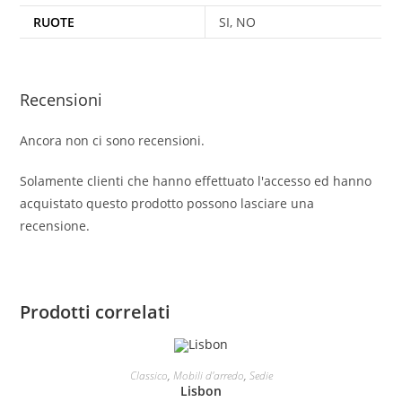
RUOTE
SI, NO
Recensioni
Ancora non ci sono recensioni.
Solamente clienti che hanno effettuato l'accesso ed hanno
acquistato questo prodotto possono lasciare una
recensione.
Prodotti correlati
AGGIUNGI AL CARRELLO
Classico
,
Mobili d'arredo
,
Sedie
Lisbon