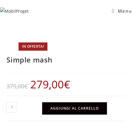
Salta
al
Menu
contenuto
IN OFFERTA!
Simple mash
279,00
€
Il
Il
379,00
€
prezzo
prezzo
originale
attuale
era:
è:
379,00€.
279,00€.
Simple
AGGIUNGI AL CARRELLO
mash
quantità