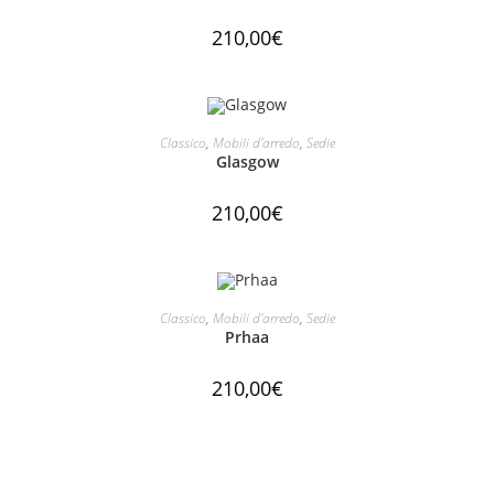
210,00
€
AGGIUNGI AL CARRELLO
Classico
,
Mobili d'arredo
,
Sedie
Glasgow
210,00
€
AGGIUNGI AL CARRELLO
Classico
,
Mobili d'arredo
,
Sedie
Prhaa
210,00
€