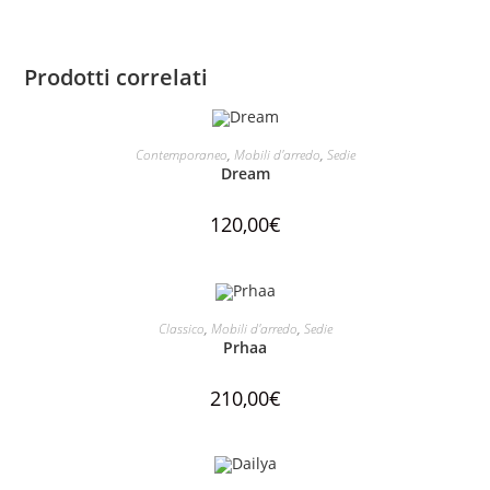
Prodotti correlati
AGGIUNGI AL CARRELLO
Contemporaneo
,
Mobili d'arredo
,
Sedie
Dream
120,00
€
AGGIUNGI AL CARRELLO
Classico
,
Mobili d'arredo
,
Sedie
Prhaa
210,00
€