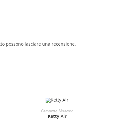
tto possono lasciare una recensione.
LEGGI TUTTO
Camerette
,
Moderno
Ketty Air