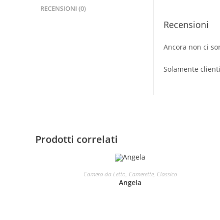
RECENSIONI (0)
Recensioni
Ancora non ci so
Solamente client
Prodotti correlati
LEGGI TUTTO
Camera da Letto
,
Camerette
,
Classico
Angela