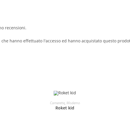
no recensioni.
i che hanno effettuato l'accesso ed hanno acquistato questo prodo
LEGGI TUTTO
Camerette
,
Moderno
Roket kid