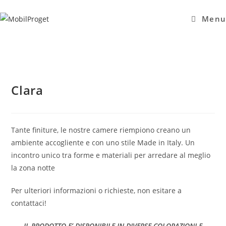
Salta
al
Menu
contenuto
Clara
Tante finiture, le nostre camere riempiono creano un
ambiente accogliente e con uno stile Made in Italy. Un
incontro unico tra forme e materiali per arredare al meglio
la zona notte
Per ulteriori informazioni o richieste, non esitare a
contattaci!
IL PRODOTTO E’ DISPONIBILE IN DIVERSE COLORAZIONI E