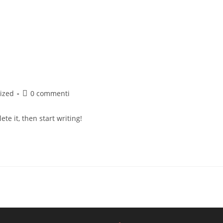
Commenti
ized
0 commenti
dell'articolo:
te it, then start writing!