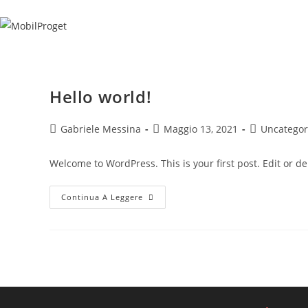
Salta
al
contenuto
Hello world!
Autore
Articolo
Categoria
Gabriele Messina
Maggio 13, 2021
Uncategor
dell'articolo:
pubblicato:
dell'articolo:
Welcome to WordPress. This is your first post. Edit or dele
Hello
Continua A Leggere
World!