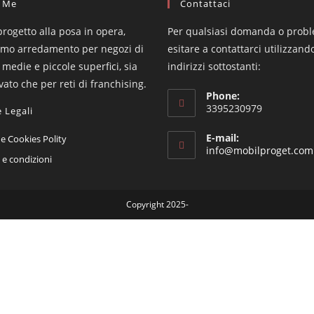
 Me
Contattaci
progetto alla posa in opera,
Per qualsiasi domanda o prob
amo arredamento per negozi di
esitare a contattarci utilizzando
 medie e piccole superfici, sia
indirizzi sottostanti:
ivato che per reti di franchising.
Phone:
3395230979
 Legali
Opens
E-mail:
 e Cookies Polity
info@mobilproget.com
in
Opens
 e condizioni
a
in
new
a
Copyright 2025-
tab
new
tab