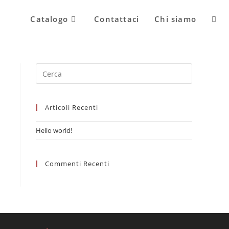
Attiv
Catalogo
Contattaci
Chi siamo
la
Press
Escape
ricer
to
Articoli Recenti
close
the
Hello world!
sul
search
panel.
Commenti Recenti
sito
web