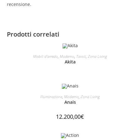
recensione.
Prodotti correlati
LEGGI TUTTO
Mobili d'arredo
,
Moderno
,
Tavoli
,
Zona Living
Akita
AGGIUNGI AL CARRELLO
Illuminazione
,
Moderno
,
Zona Living
Anais
12.200,00
€