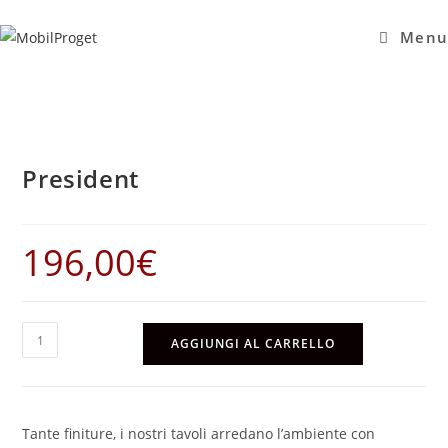
Salta
al
Menu
contenuto
President
196,00
€
President
AGGIUNGI AL CARRELLO
quantità
Tante finiture, i nostri tavoli arredano l’ambiente con