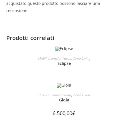
acquistato questo prodotto possono lasciare una
recensione.
Prodotti correlati
LEGGI TUTTO
Mobili d'arredo
,
Tavoli
,
Zona Living
Eclipse
AGGIUNGI AL CARRELLO
Classico
,
Illuminazione
,
Zona Living
Gioia
6.500,00
€