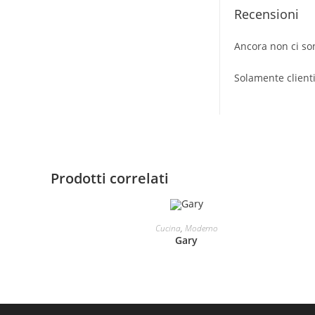
Recensioni
Ancora non ci so
Solamente client
Prodotti correlati
LEGGI TUTTO
Cucina
,
Moderno
Gary