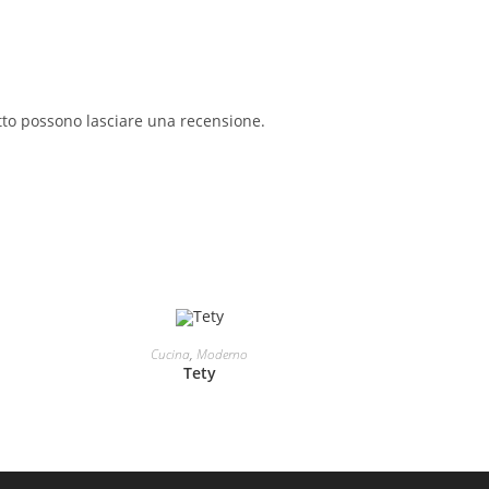
tto possono lasciare una recensione.
LEGGI TUTTO
Cucina
,
Moderno
Tety