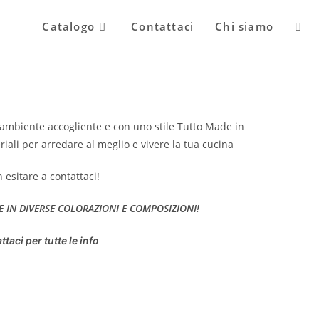
Attiv
Catalogo
Contattaci
Chi siamo
la
ambiente accogliente e con uno stile Tutto Made in
ricer
riali per arredare al meglio e vivere la tua cucina
n esitare a contattaci!
sul
E IN DIVERSE COLORAZIONI E COMPOSIZIONI!
sito
ttaci per tutte le info
web