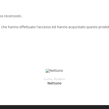
no recensioni.
i che hanno effettuato l'accesso ed hanno acquistato questo prodo
LEGGI TUTTO
Cucina
,
Moderno
Nettuno