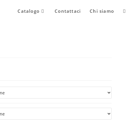
Attiv
Catalogo
Contattaci
Chi siamo
la
ricer
sul
sito
web