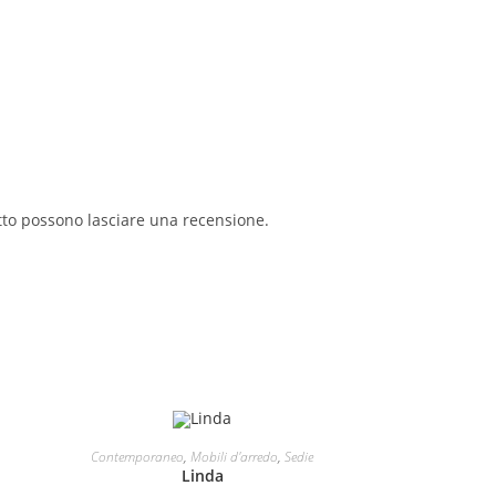
tto possono lasciare una recensione.
AGGIUNGI AL CARRELLO
Contemporaneo
,
Mobili d'arredo
,
Sedie
Linda