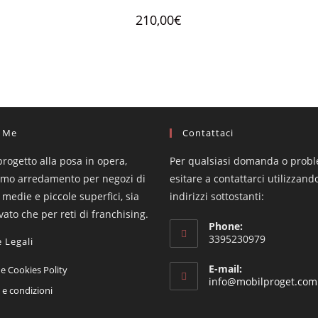
210,00
€
 Me
Contattaci
progetto alla posa in opera,
Per qualsiasi domanda o prob
amo arredamento per negozi di
esitare a contattarci utilizzando
 medie e piccole superfici, sia
indirizzi sottostanti:
ivato che per reti di franchising.
Phone:
3395230979
 Legali
Opens
E-mail:
 e Cookies Polity
info@mobilproget.com
in
Opens
 e condizioni
a
in