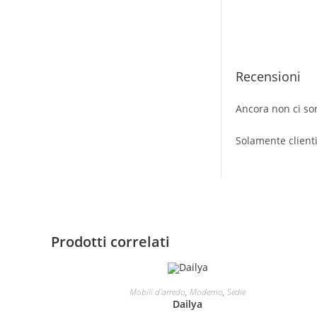
Recensioni
Ancora non ci so
Solamente client
Prodotti correlati
AGGIUNGI AL CARRELLO
Mobili d'arredo
,
Moderno
,
Sedie
Dailya