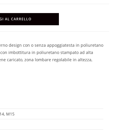
GI AL CARRELLO
erno design con o senza appoggiatesta in poliuretano
o con imbottitura in poliuretano stampato ad alta
ene caricato, zona lombare regolabile in altezza,
14, M15