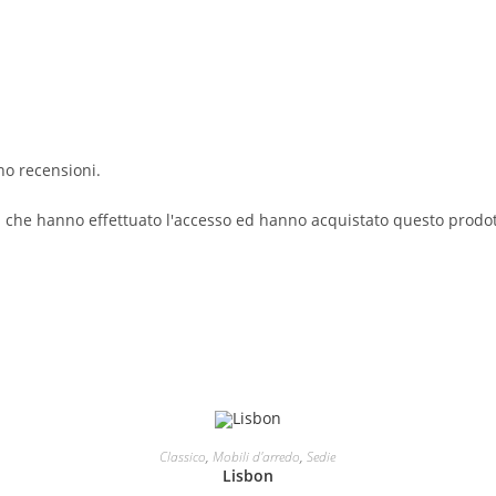
no recensioni.
i che hanno effettuato l'accesso ed hanno acquistato questo prodo
AGGIUNGI AL CARRELLO
Classico
,
Mobili d'arredo
,
Sedie
Lisbon