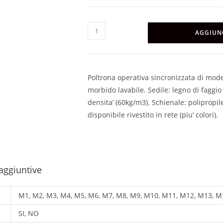
JOES'
AGGIUN
quantità
Poltrona operativa sincronizzata di mod
morbido lavabile. Sedile: legno di faggi
densita’ (60kg/m3). Schienale: polipropil
disponibile rivestito in rete (piu’ colori).
aggiuntive
M1, M2, M3, M4, M5, M6, M7, M8, M9, M10, M11, M12, M13, M
SI, NO