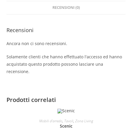
RECENSIONI (0)
Recensioni
Ancora non ci sono recensioni.
Solamente clienti che hanno effettuato l'accesso ed hanno
acquistato questo prodotto possono lasciare una
recensione.
Prodotti correlati
LEGGI TUTTO
Mobili d'arredo
,
Tavoli
,
Zona Living
Scenic