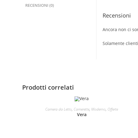
RECENSIONI (0)
Recensioni
Ancora non ci so
Solamente client
Prodotti correlati
LEGGI TUTTO
Camera da Letto
,
Camerette
,
Moderno
,
Offerte
Vera