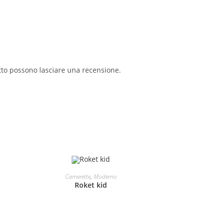
tto possono lasciare una recensione.
LEGGI TUTTO
Camerette
,
Moderno
Roket kid