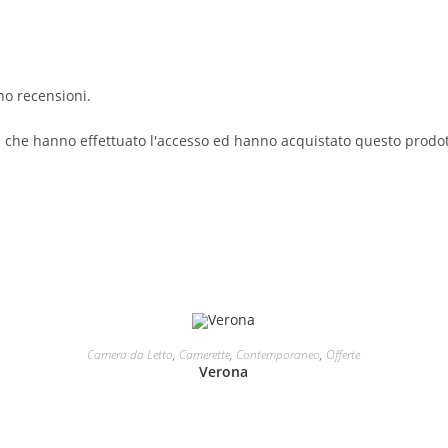
no recensioni.
i che hanno effettuato l'accesso ed hanno acquistato questo prodo
LEGGI TUTTO
Camera da Letto
,
Camerette
,
Contemporaneo
,
Offerte
Verona