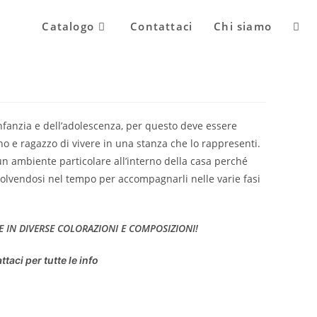
Attiv
Catalogo
Contattaci
Chi siamo
la
’infanzia e dell’adolescenza, per questo deve essere
ricer
o e ragazzo di vivere in una stanza che lo rappresenti.
o un ambiente particolare all’interno della casa perché
evolvendosi nel tempo per accompagnarli nelle varie fasi
sul
E IN DIVERSE COLORAZIONI E COMPOSIZIONI!
sito
ttaci per tutte le info
web