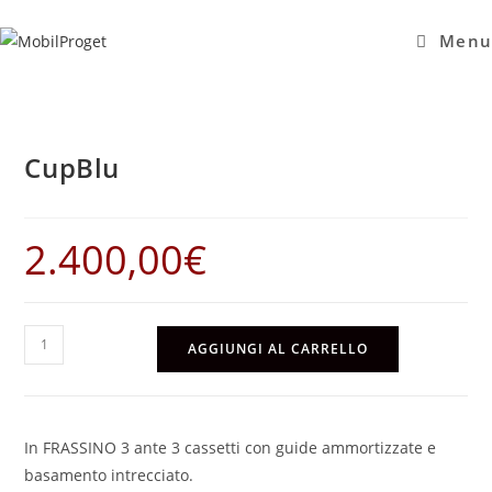
Salta
al
Menu
contenuto
CupBlu
2.400,00
€
CupBlu
AGGIUNGI AL CARRELLO
quantità
In FRASSINO 3 ante 3 cassetti con guide ammortizzate e
basamento intrecciato.