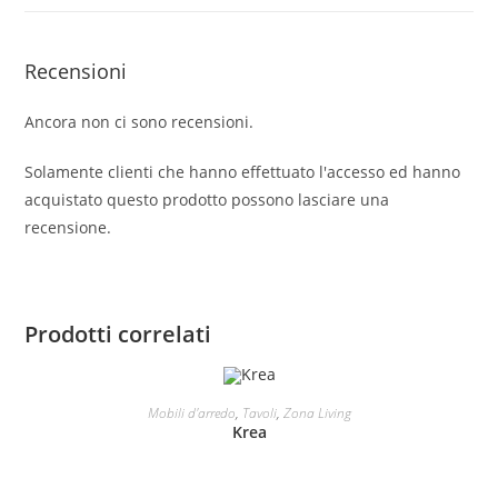
Recensioni
Ancora non ci sono recensioni.
Solamente clienti che hanno effettuato l'accesso ed hanno
acquistato questo prodotto possono lasciare una
recensione.
Prodotti correlati
LEGGI TUTTO
Mobili d'arredo
,
Tavoli
,
Zona Living
Krea