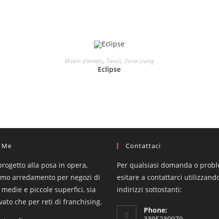
LEGGI TUTTO
Mobili d'arredo
,
Tavoli
,
Zona Living
Eclipse
 Me
Contattaci
progetto alla posa in opera,
Per qualsiasi domanda o prob
amo arredamento per negozi di
esitare a contattarci utilizzando
 medie e piccole superfici, sia
indirizzi sottostanti:
ivato che per reti di franchising.
Phone:
3395230979