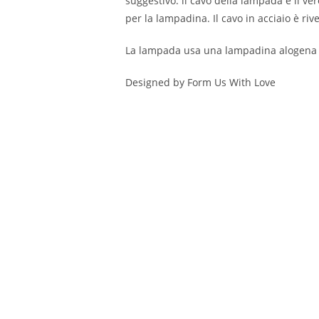
suggestivo: il cavo della lampada è il ve
per la lampadina. Il cavo in acciaio è riv
La lampada usa una lampadina alogena E
Designed by Form Us With Love