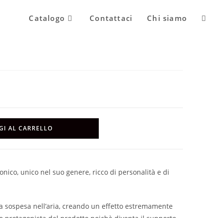
Attiv
Catalogo
Contattaci
Chi siamo
la
ricer
sul
GI AL CARRELLO
sito
nico, unico nel suo genere, ricco di personalità e di
web
 sospesa nell’aria, creando un effetto estremamente