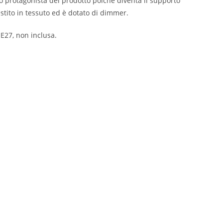
ro protagonista del prodotto poichè diventa il supporto
estito in tessuto ed è dotato di dimmer.
27, non inclusa.