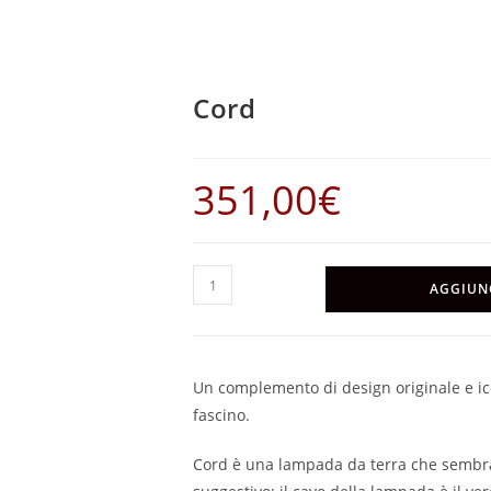
Cord
351,00
€
Cord
AGGIUN
quantità
Un complemento di design originale e ico
fascino.
Cord è una lampada da terra che sembra