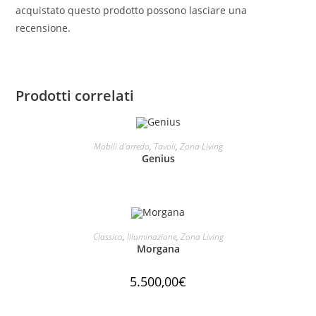
acquistato questo prodotto possono lasciare una
recensione.
Prodotti correlati
LEGGI TUTTO
Mobili d'arredo
,
Tavoli
,
Zona Living
Genius
AGGIUNGI AL CARRELLO
Classico
,
Illuminazione
,
Zona Living
Morgana
5.500,00
€