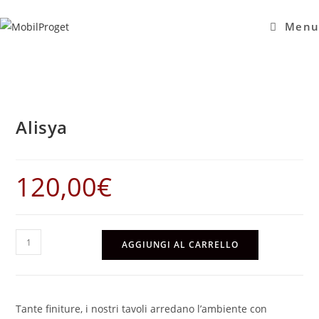
Salta
al
Menu
contenuto
Alisya
120,00
€
Alisya
AGGIUNGI AL CARRELLO
quantità
Tante finiture, i nostri tavoli arredano l’ambiente con