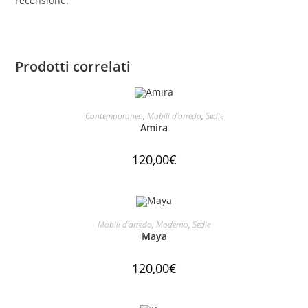
recensione.
Prodotti correlati
AGGIUNGI AL CARRELLO
Contemporaneo
,
Mobili d'arredo
,
Sedie
Amira
120,00
€
AGGIUNGI AL CARRELLO
Mobili d'arredo
,
Moderno
,
Sedie
Maya
120,00
€