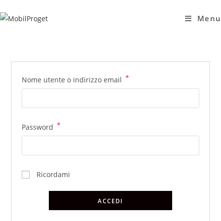
Salta
al
Menu
contenuto
*
Richiesto
Nome utente o indirizzo email
*
Richiesto
Password
Ricordami
ACCEDI