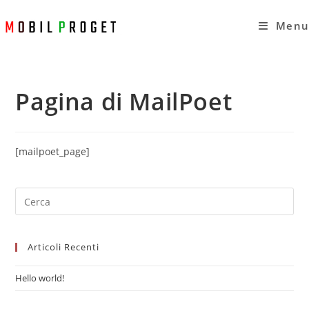
Salta
al
Menu
contenuto
Pagina di MailPoet
[mailpoet_page]
Pre
Es
to
Articoli Recenti
clo
the
Hello world!
sea
pan